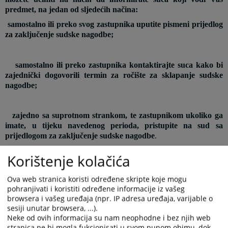
predmet, na jedan od sljedećih načina:
samostalno ili preko svog zastupnika uputite pismeni prijedlog
za zaključenje sudske nagodbe;
samostalno ili preko zastupnika kontaktirajte suca kako bi
zajednički dogovorili termin za ročište za sklapanje sudske
nagodbe;
zajedno sa suprotnom strankom, te zastupnikom ukoliko ga
imate, u tijeku navedenog perioda, pristupite na sud sa
prijedlogom za zaključenje sudske nagodbe
.
Korištenje kolačića
Ova web stranica koristi određene skripte koje mogu
Prednosti sudske nagodbe
pohranjivati i koristiti određene informacije iz vašeg
Sudska nagodba predstavlja:
browsera i vašeg uređaja (npr. IP adresa uređaja, varijable o
sesiji unutar browsera, ...).
Kraći i efikasniji postupak
Neke od ovih informacija su nam neophodne i bez njih web
Vaš spor se okončava zaključivanjem sudske nagodbe pred
stranica ne bi mogla fukcionisati u svom punom obimu, dok