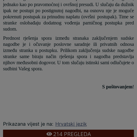
jednako kao po pravomoćnoj i ovršnoj presudi. U slučaju da dužnik
ipak ne postupi po postignutoj nagodbi, na osnovu nje je moguće
pokrenuti postupak za prinudnu naplatu (ovršni
postupak). Time se
stranke oslobađaju dodatnog vođenja parničnog postupka pred
sudom.
Prednost rješenja spora između stranaka zaključenjem sudske
nagodbe je i očuvanje poslovne saradnje ili privatnih odnosa
između stranka u postupku. Prilikom zaključenja sudske nagodbe
stranke same biraju način rješenja spora i nagodba predstavlja
njihov međusobni dogovor. U tom slučaju istinski sami odlučujete o
sudbini Vašeg spora.
S poštovanjem
!
Prikazana vijest je na
:
Hrvatski jezik
214
PREGLEDA