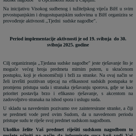
Na inicijativu Visokog sudbenog i tužiteljskog vijeća BiH u svim
prvostupanjskim i drugostupanjskim sudovima u BiH organizira se
provođenje aktivnosti ,,Tjedni
sudske nagodbe".
Period implementacije aktivnosti je od 19. svibnja
do 30.
svibnja 2025. godine
Cilj organiziranja ,,Tjedana sudske nagodbe" jeste rješavanje što je
moguće većeg broja predmeta mirnim putem, u skraćenom
postupku, koji je ekonomičniji i brži za stranke. Na ovaj način se
želi izvršiti pozitivan utjecaj na efikasnost sudskih postupaka te
promjenu pristupa suda i stranaka rješavanju sporova, gdje se kao
prioritet postavlja brzo i efikasno rješavanje, s akcentom na
zadovoljstvo stranaka na ishod spora i uslugu suda.
U skladu sa navedenim pozivamo sve zainteresirane stranke, a čiji
se predmeti vode pred ovim Sudom, da u navedenom periodu
pristupe sudu te riješe svoj predmet sudskom nagodbom.
Ukoliko želite Vaš predmet riješiti sudskom nagodbom to
možete učiniti na način da informirate suca koji vodi Vaš