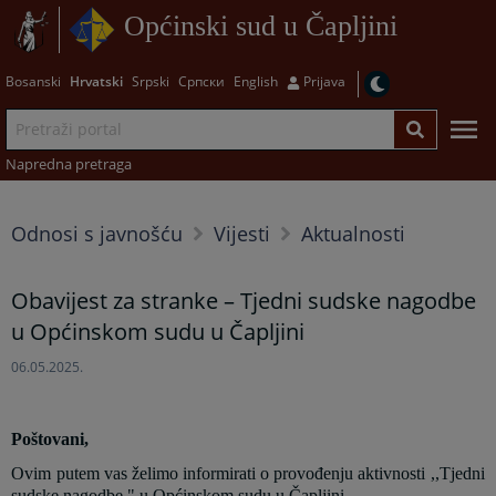
Općinski sud u Čapljini
Bosanski
Hrvatski
Srpski
Српски
English
Prijava
Napredna pretraga
Odnosi s javnošću
Vijesti
Aktualnosti
Obavijest za stranke – Tjedni sudske nagodbe
u Općinskom sudu u Čapljini
06.05.2025.
Poštovani,
Ovim putem vas želimo informirati o provođenju aktivnosti ,,Tjedni
sudske nagodbe " u Općinskom sudu u Čapljini.