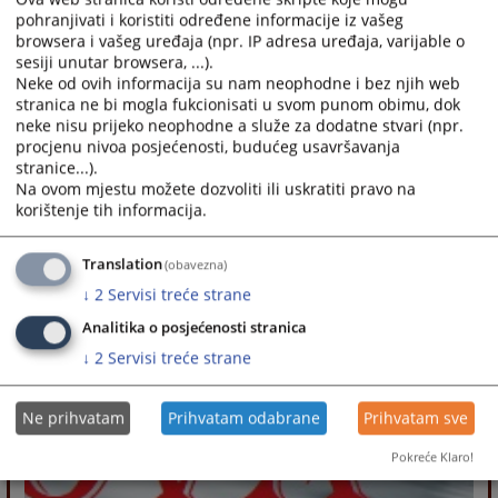
pohranjivati i koristiti određene informacije iz vašeg
browsera i vašeg uređaja (npr. IP adresa uređaja, varijable o
sesiji unutar browsera, ...).
Neke od ovih informacija su nam neophodne i bez njih web
stranica ne bi mogla fukcionisati u svom punom obimu, dok
neke nisu prijeko neophodne a služe za dodatne stvari (npr.
procjenu nivoa posjećenosti, budućeg usavršavanja
stranice...).
Na ovom mjestu možete dozvoliti ili uskratiti pravo na
korištenje tih informacija.
Translation
(obavezna)
↓
2
Servisi treće strane
Analitika o posjećenosti stranica
↓
2
Servisi treće strane
Ne prihvatam
Prihvatam odabrane
Prihvatam sve
Pokreće Klaro!