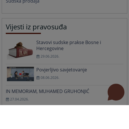
Sudska prodaja
Vijesti iz pravosuđa
Stavovi sudske prakse Bosne i
Hercegovine
29.06.2026.
Povjerljivo savjetovanje
08.06.2026.
IN MEMORIAM, MUHAMED GRUHONJIĆ
27.04.2026.
Prava zaposlenih i građana moraju biti u fokusu
02.12.2025.