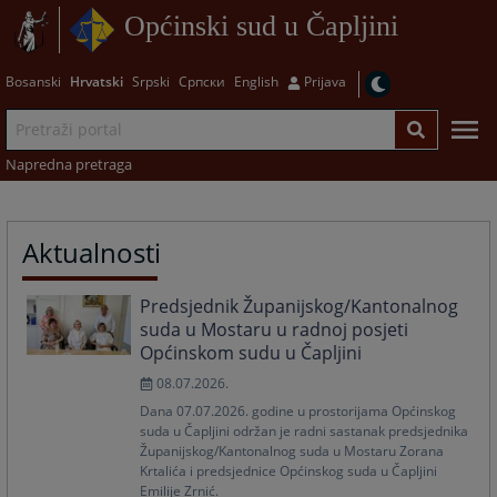
Općinski sud u Čapljini
Bosanski
Hrvatski
Srpski
Српски
English
Prijava
Napredna pretraga
Aktualnosti
Predsjednik Županijskog/Kantonalnog
suda u Mostaru u radnoj posjeti
Općinskom sudu u Čapljini
08.07.2026.
Dana 07.07.2026. godine u prostorijama Općinskog
suda u Čapljini održan je radni sastanak predsjednika
Županijskog/Kantonalnog suda u Mostaru Zorana
Krtalića i predsjednice Općinskog suda u Čapljini
Emilije Zrnić.