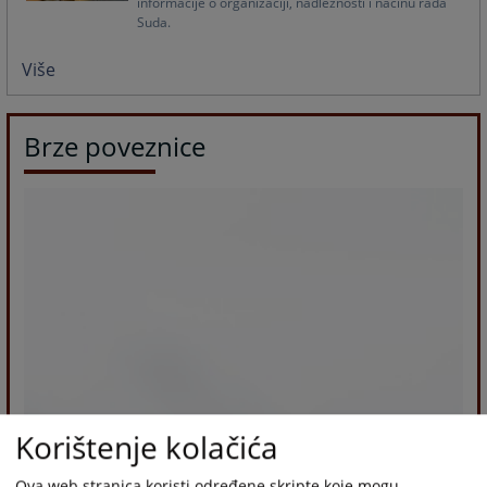
informacije o organizaciji, nadležnosti i načinu rada
Suda.
Više
Brze poveznice
Korištenje kolačića
Ova web stranica koristi određene skripte koje mogu