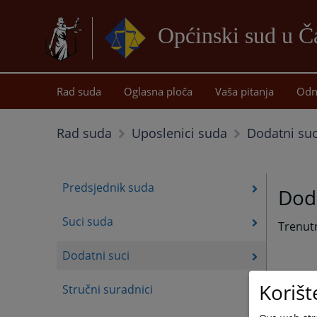
Općinski sud u Ča
Rad suda
Oglasna ploča
Vaša pitanja
Odn
Dodatni suc
Rad suda
Uposlenici suda
Predsjednik suda
Doda
Suci suda
Trenut
Dodatni suci
Korišt
Stručni suradnici