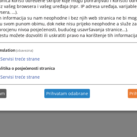
nica koristi određene skripte koje mogu pohranjivati i koristiti od
iz vašeg browsera i vašeg uređaja (npr. IP adresa uređaja, varijable 
era, ...).
h informacija su nam neophodne i bez njih web stranica ne bi mog
i u svom punom obimu, dok neke nisu prijeko neophodne a služe z
 procjenu nivoa posjećenosti, budućeg usavršavanja stranice...).
tu možete dozvoliti ili uskratiti pravo na korištenje tih informacija
nslation
(obavezna)
Servisi treće strane
litika o posjećenosti stranica
Servisi treće strane
tam
Prihvatam odabrane
Pri