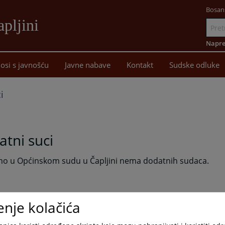
Bosan
pljini
Idi
na
Napre
sadržaj
osi s javnošću
Javne nabave
Kontakt
Sudske odluke
i
tni suci
no u Općinskom sudu u Čapljini nema dodatnih sudaca.
enje kolačića