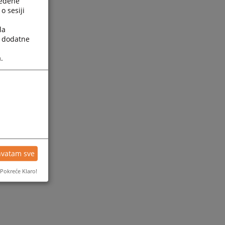
ređene
o sesiji
la
a dodatne
.
hvatam sve
Pokreće Klaro!