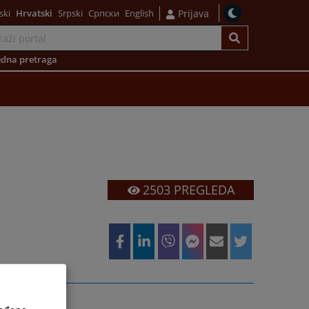
ski
Hrvatski
Srpski
Српски
English
Prijava
dna pretraga
2503
PREGLEDA