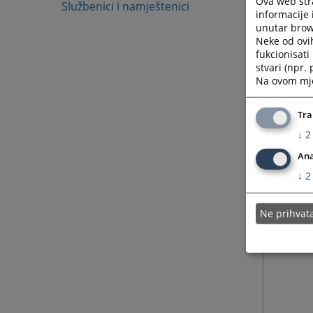
Ova web stra
Službenici i namještenici
informacije 
unutar brows
Neke od ovi
fukcionisat
stvari (npr.
Na ovom mjes
Tra
↓
2
Ana
↓
2
Ne prihva