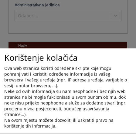
Administrativna jedinica
Odaberi...
Naziv
Korištenje kolačića
Općinski sud u Čapljini
Naziv institucije:
Općinski sud u Čapljini
Ova web stranica koristi određene skripte koje mogu
Adresa:
Ruđera Boškovića 12, 88300 Čapljina
pohranjivati i koristiti određene informacije iz vašeg
Telefon:
036 806 115
browsera i vašeg uređaja (npr. IP adresa uređaja, varijable o
Telefaks:
036 806 350
sesiji unutar browsera, ...).
Neke od ovih informacija su nam neophodne i bez njih web
Adresa elektronske pošte:
opsud-capljina@pravosudje.ba
stranica ne bi mogla fukcionisati u svom punom obimu, dok
Web stranica:
https://opsud-capljina.pravosudje.ba
neke nisu prijeko neophodne a služe za dodatne stvari (npr.
Radno vrijeme:
07:30-15:30
procjenu nivoa posjećenosti, budućeg usavršavanja
Predsjednik:
Emilija Zrnić
stranice...).
Na ovom mjestu možete dozvoliti ili uskratiti pravo na
Druga kontakt osoba:
Davorka Doko
korištenje tih informacija.
Ostale informacije:
09:00-13:00
Uvjerenje da se ne vodi kazneni postupak; Uvjerenje kako nije