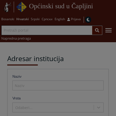
Općinski sud u Čapljini
Bosanski
Hrvatski
Srpski
Српски
English
Prijava
Napredna pretraga
Adresar institucija
Naziv
Vrsta
Odaberi...