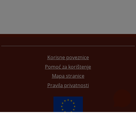
Korisne poveznice
Pomoć za korištenje
Mapa stranice
Pravila privatnosti
Redizajn web stranice je finansirala Evropska unija. Za njen sadržaj isključivo je odgovorno
Visoko sudsko i tužilačko vijeće BiH i ona ne odražava nužno stavove Evropske unije.